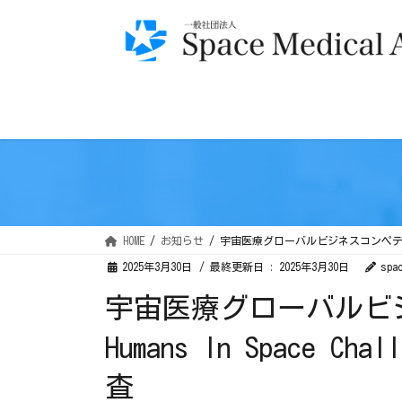
コ
ナ
ン
ビ
テ
ゲ
ン
ー
ツ
シ
に
ョ
移
ン
動
に
移
動
HOME
お知らせ
宇宙医療グローバルビジネスコンペティション、
2025年3月30日
/ 最終更新日 :
2025年3月30日
spac
宇宙医療グローバルビ
Humans In Space C
査