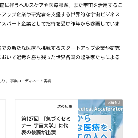
、深宇宙有人探査に伴うヘルスケアや医療課題、また宇宙を活用するこ
トアップ企業や研究者を支援する世界的な宇宙ビジネス
キスパート企業として招待を受け昨年から参画していま
宙での新たな医療へ挑戦するスタートアップ企業や研究
24において選考を勝ち残った世界各国の起業家たちによる
プ)
、
事業コーディネート実績
お知らせ
次の記事
第127回 「気づくセミ
ナー 宇宙大学」に代
表の後藤が出演